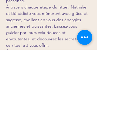
présence.
À travers chaque étape du rituel, Nathalie 
et Bénédicte vous mèneront avec grâce et 
sagesse, éveillant en vous des énergies 
anciennes et puissantes. Laissez-vous 
guider par leurs voix douces et 
envoûtantes, et découvrez les secrets que 
ce rituel a à vous offrir.
À l'issue de cette expérience 
transcendante, un espace sacré sera ouvert 
pour répondre à toutes vos questions, 
dissipant les brumes du…
Afficher plus
Partager cet événement