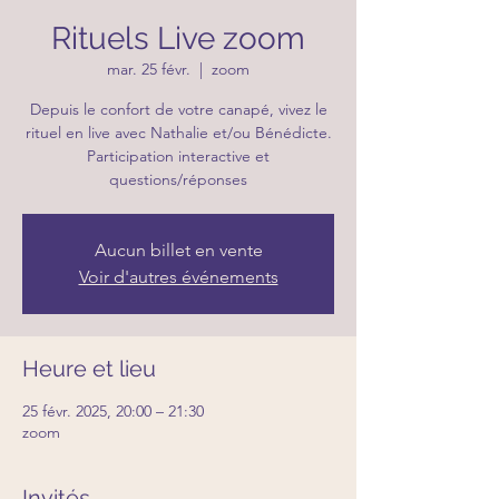
Rituels Live zoom
mar. 25 févr.
  |  
zoom
Depuis le confort de votre canapé, vivez le
rituel en live avec Nathalie et/ou Bénédicte.
Participation interactive et
questions/réponses
Aucun billet en vente
Voir d'autres événements
Heure et lieu
25 févr. 2025, 20:00 – 21:30
zoom
Invités