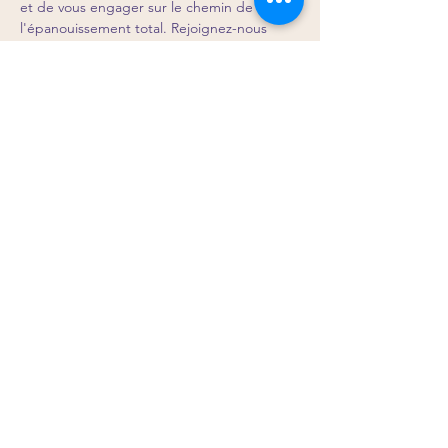
et de vous engager sur le chemin de 
l'épanouissement total. Rejoignez-nous 
pour cet atelier inspirant et laissez-vous 
guider vers une vie de bien-être et 
d'alignement ! 🌺
Partager cet événement