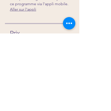
ce programme via l'appli mobile.
Aller sur l'appli
Prix
Paiement unique
15.00 CHF
Rituel PL VERSEAU
29/07/2026
15.00 CHF
Partager